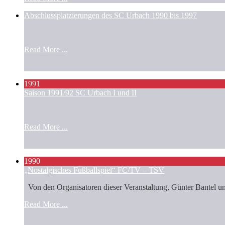
Abschlussplatzierungen des SC Urbach 1990 bis 1997
Read More ...
1991
Saison 1991/92 SC Urbach I und II
Read More ...
1990
„Nostalgisches Fußballspiel“ FC/TV – TSV
Von den Organisatoren dieser Veranstaltung, Günter Bantel und
Read More ...