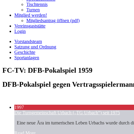
Tischtennis
Turnen
Mitglied werden!
Mitgliedsantrag öffnen (pdf)
Vereinsgaststätte
Login
Vorstandsteam
Satzung und Ordnung
Geschichte
Sportanlagen
FC-TV: DFB-Pokalspiel 1959
DFB-Pokalspiel gegen Vertragsspielerman
1997
Die Turngemeinschaft Urbach („TG Urbach“) seit 1975
Eine neue Ära im turnerischen Leben Urbachs wurde durch die
Read More ...